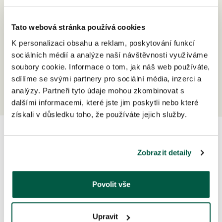
Tato webová stránka používá cookies
K personalizaci obsahu a reklam, poskytování funkcí
sociálních médií a analýze naší návštěvnosti využíváme
soubory cookie. Informace o tom, jak náš web používáte,
sdílíme se svými partnery pro sociální média, inzerci a
analýzy. Partneři tyto údaje mohou zkombinovat s
dalšími informacemi, které jste jim poskytli nebo které
získali v důsledku toho, že používáte jejich služby.
Chutné jídlo pro psí
Zobrazit detaily
zdraví a pohodu
Povolit vše
8 z 10 páníčků se k nám pro krmivo pravidelně vrací
Upravit