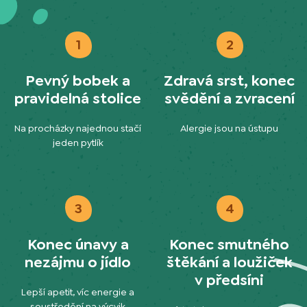
1
2
Pevný bobek a
Zdravá srst, konec
pravidelná stolice
svědění a zvracení
Na procházky najednou stačí
Alergie jsou na ústupu
jeden pytlík
3
4
Konec únavy a
Konec smutného
nezájmu o jídlo
štěkání a loužiček
v předsíni
Lepší apetit, víc energie a
soustředění na výcvik