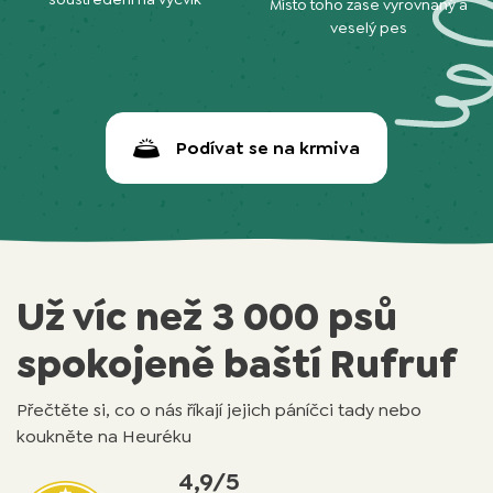
Místo toho zase vyrovnaný a
veselý pes
Podívat se na krmiva
Už víc než 3 000 psů
spokojeně baští Rufruf
Přečtěte si, co o nás říkají jejich páníčci tady nebo
koukněte na Heuréku
4,9/5