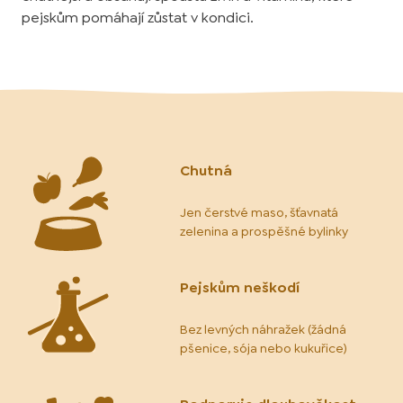
pejskům pomáhají zůstat v kondici.
Chutná
Jen čerstvé maso, šťavnatá
zelenina a prospěšné bylinky
Pejskům neškodí
Bez levných náhražek (žádná
pšenice, sója nebo kukuřice)