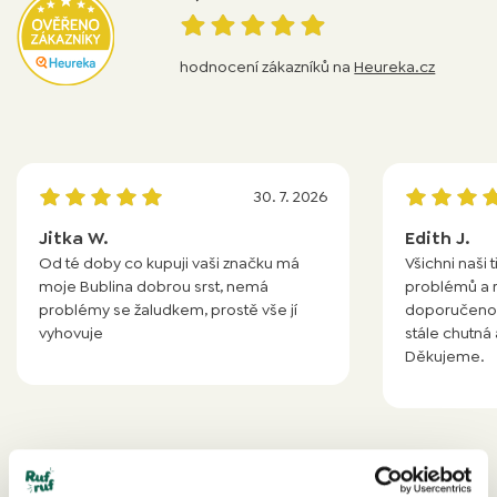
hodnocení zákazníků na
Heureka.cz
30. 7. 2026
Jitka W.
Edith J.
Od té doby co kupuji vaši značku má
Všichni naši t
moje Bublina dobrou srst, nemá
problémů a ry
problémy se žaludkem, prostě vše jí
doporučeno. 
vyhovuje
stále chutná 
Děkujeme.