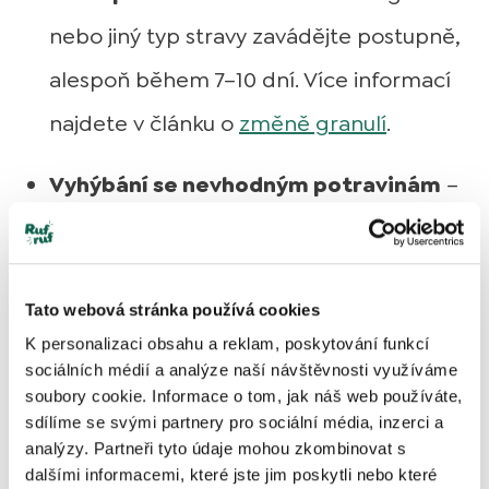
nebo jiný typ stravy zavádějte postupně,
alespoň během 7–10 dní. Více informací
najdete v článku o
změně granulí
.
Vyhýbání se nevhodným potravinám
–
nechte psa jíst pouze kvalitní krmivo a
vyvarujte se lidského jídla, zejména
Tato webová stránka používá cookies
mastných nebo kořeněných pokrmů.
K personalizaci obsahu a reklam, poskytování funkcí
sociálních médií a analýze naší návštěvnosti využíváme
Dostatečný pohyb
– pravidelná fyzická
soubory cookie. Informace o tom, jak náš web používáte,
aktivita pomáhá správné funkci trávení a
sdílíme se svými partnery pro sociální média, inzerci a
analýzy. Partneři tyto údaje mohou zkombinovat s
předchází stresu.
dalšími informacemi, které jste jim poskytli nebo které