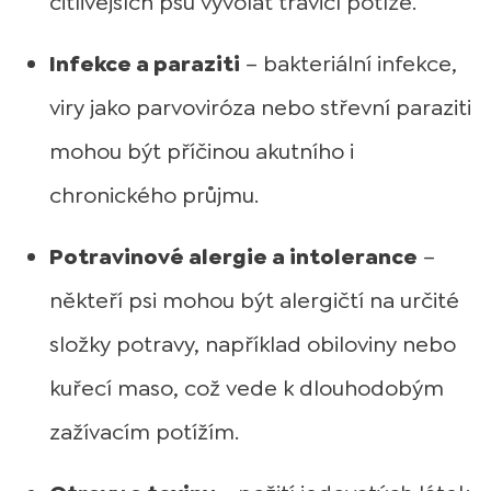
citlivějších psů vyvolat trávicí potíže.
Infekce a paraziti
– bakteriální infekce,
viry jako parvoviróza nebo střevní paraziti
mohou být příčinou akutního i
chronického průjmu.
Potravinové alergie a intolerance
–
někteří psi mohou být alergičtí na určité
složky potravy, například obiloviny nebo
kuřecí maso, což vede k dlouhodobým
zažívacím potížím.