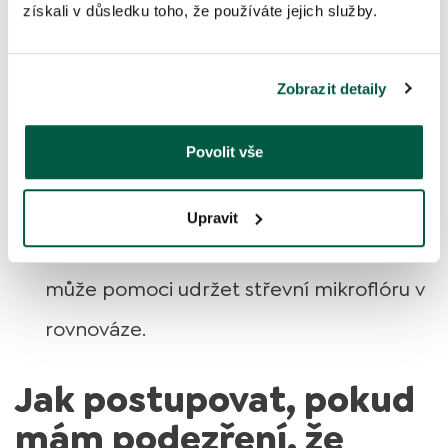
získali v důsledku toho, že používáte jejich služby.
Očkování a odčervení
– pravidelné
veterinární prohlídky a preventivní
Zobrazit detaily
opatření pomohou minimalizovat riziko
infekcí.
Povolit vše
Dostatek vlákniny
– zařazení zdravých
Upravit
zdrojů vlákniny, jako je dýně nebo batáty,
může pomoci udržet střevní mikroflóru v
rovnováze.
Jak postupovat, pokud
mám podezření, že