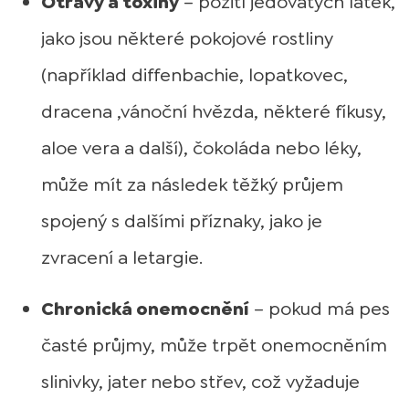
Otravy a toxiny
– požití jedovatých látek,
jako jsou některé pokojové rostliny
(například diffenbachie, lopatkovec,
dracena ,vánoční hvězda, některé fíkusy,
aloe vera a další), čokoláda nebo léky,
může mít za následek těžký průjem
spojený s dalšími příznaky, jako je
zvracení a letargie.
Chronická onemocnění
– pokud má pes
časté průjmy, může trpět onemocněním
slinivky, jater nebo střev, což vyžaduje