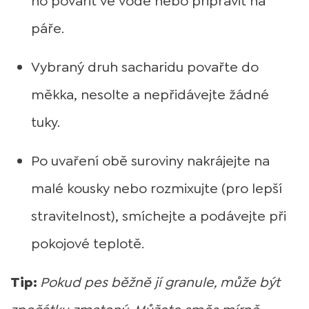
ho povařit ve vodě nebo připravit na
páře.
Vybraný druh sacharidu povařte do
měkka, nesolte a nepřidávejte žádné
tuky.
Po uvaření obě suroviny nakrájejte na
malé kousky nebo rozmixujte (pro lepší
stravitelnost), smíchejte a podávejte při
pokojové teplotě.
Tip:
Pokud pes běžně jí granule, může být