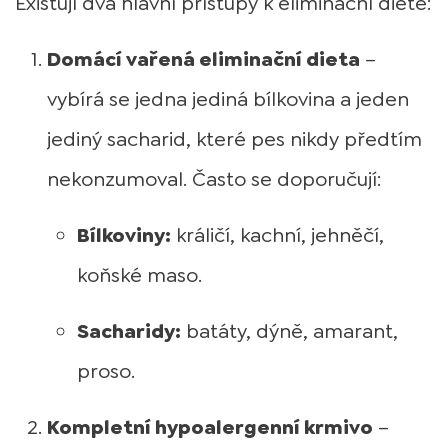
Existují dva hlavní přístupy k eliminační dietě:
Domácí vařená eliminační dieta
–
vybírá se jedna jediná bílkovina a jeden
jediný sacharid, které pes nikdy předtím
nekonzumoval. Často se doporučují:
Bílkoviny:
králičí, kachní, jehněčí,
koňské maso.
Sacharidy:
batáty, dýně, amarant,
proso.
Kompletní hypoalergenní krmivo
–