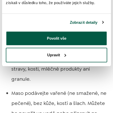
Vyberte jednu jedinou bílkovinu a jeden
získali v důsledku toho, že používáte jejich služby.
sacharid, které pes nikdy předtím
nekonzumoval, viz výše.
Zobrazit detaily
Nepřidávejte žádné další složky, jako jsou
Povolit vše
oleje, sůl, koření nebo zelenina.
Upravit
Nepodávejte žádné pamlsky, doplňky
stravy, kosti, mléčné produkty ani
granule.
Maso podávejte vařené (ne smažené, ne
pečené), bez kůže, kostí a šlach. Můžete