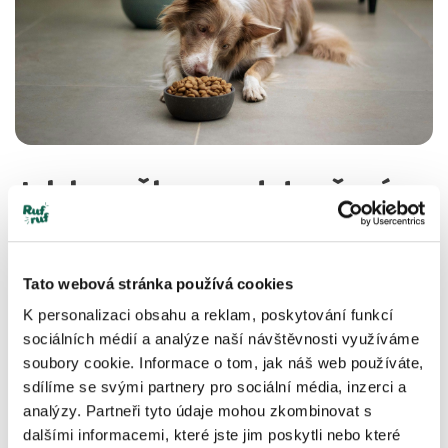
Jak by měla vypadat vařená
strava při eliminační dietě?
Pokud chcete psa krmit domácí vařenou
Tato webová stránka používá cookies
eliminační dietou, je důležité dodržet přísný
K personalizaci obsahu a reklam, poskytování funkcí
sociálních médií a analýze naší návštěvnosti využíváme
režim a mít kontrolu nad všemi složkami
soubory cookie. Informace o tom, jak náš web používáte,
sdílíme se svými partnery pro sociální média, inzerci a
stravy. Tady je podrobný postup, jak na to:
analýzy. Partneři tyto údaje mohou zkombinovat s
dalšími informacemi, které jste jim poskytli nebo které