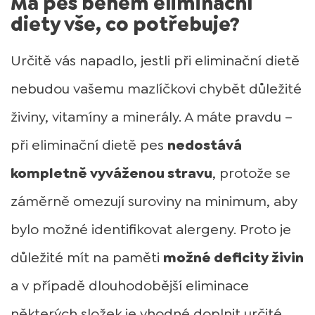
Má pes během eliminační
diety vše, co potřebuje?
Určitě vás napadlo, jestli při eliminační dietě
nebudou vašemu mazlíčkovi chybět důležité
živiny, vitamíny a minerály. A máte pravdu –
při eliminační dietě pes
nedostává
kompletně vyváženou stravu
, protože se
záměrně omezují suroviny na minimum, aby
bylo možné identifikovat alergeny. Proto je
důležité mít na paměti
možné deficity živin
a v případě dlouhodobější eliminace
některých složek je vhodné doplnit určité