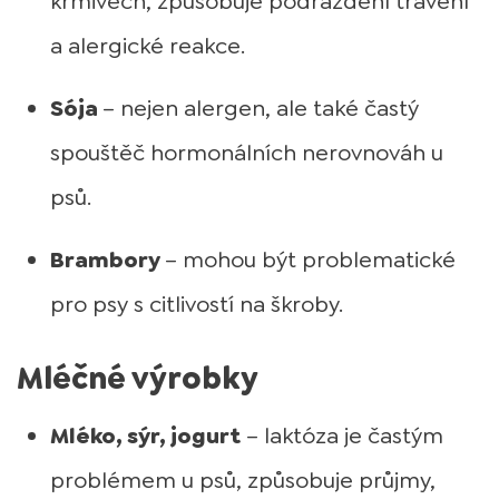
krmivech, způsobuje podráždění trávení
a alergické reakce.
Sója
– nejen alergen, ale také častý
spouštěč hormonálních nerovnováh u
psů.
Brambory
– mohou být problematické
pro psy s citlivostí na škroby.
Mléčné výrobky
Mléko, sýr, jogurt
– laktóza je častým
problémem u psů, způsobuje průjmy,