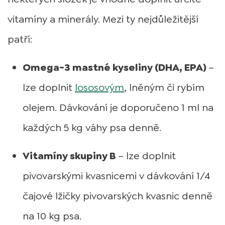
vitamíny a minerály. Mezi ty nejdůležitější
patří:
Omega-3 mastné kyseliny (DHA, EPA)
–
lze doplnit
lososovým
, lněným či rybím
olejem. Dávkování je doporučeno 1 ml na
každých 5 kg váhy psa denně.
Vitamíny skupiny B
– lze doplnit
pivovarskými kvasnicemi v dávkování 1/4
čajové lžičky pivovarských kvasnic denně
na 10 kg psa.