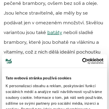
pečené brambory, ovšem bez soli a oleje.
Jsou lehce stravitelné, ale měly by se
podávat jen v omezeném množství. Skvělou
variantou jsou také
batáty
neboli sladké
brambory, které jsou bohaté na vlákninu a
vitamíny, což z nich dělá ideální pochoutku
pro psy. Další zdravou alternativou je dýně,
která podporuje trávení a obsahuje vlákninu
Tato webová stránka používá cookies
pro správnou funkci střev.
K personalizaci obsahu a reklam, poskytování funkcí
sociálních médií a analýze naší návštěvnosti využíváme
Nejlepší psí pamlsky
soubory cookie. Informace o tom, jak náš web používáte,
sdílíme se svými partnery pro sociální média, inzerci a