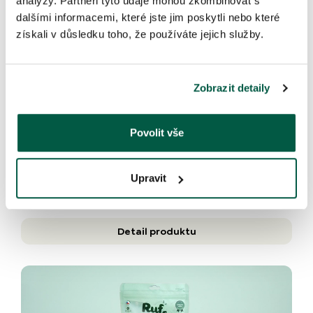
analýzy. Partneři tyto údaje mohou zkombinovat s
dalšími informacemi, které jste jim poskytli nebo které
získali v důsledku toho, že používáte jejich služby.
Zobrazit detaily
Povolit vše
Výcvikové pamlsky
Click šťavnaté hovězí
Upravit
5.00
Detail produktu