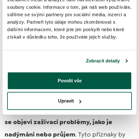
soubory cookie. Informace o tom, jak náš web používáte,
samotné nebo smíchané s masem,
sdílíme se svými partnery pro sociální média, inzerci a
zeleninou či vhodným ovocem, jako jsou
analýzy. Partneři tyto údaje mohou zkombinovat s
dalšími informacemi, které jste jim poskytli nebo které
borůvky
,
banán
nebo jahody.
získali v důsledku toho, že používáte jejich služby.
Co dělat, pokud pes
Zobrazit detaily
snědl příliš mnoho
ovesných vloček?
Povolit vše
Pokud pes snědl více ovesných vloček, než
Upravit
je doporučené množství,
pravděpodobně
se objeví zažívací problémy, jako je
nadýmání nebo průjem
. Tyto příznaky by