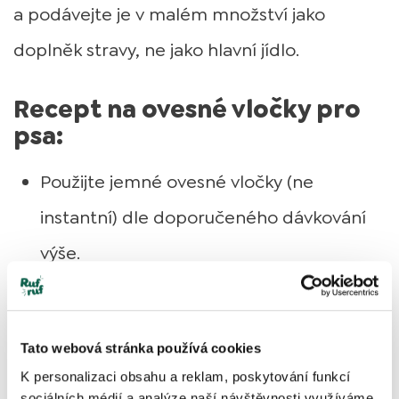
a podávejte je v malém množství jako
doplněk stravy, ne jako hlavní jídlo.
Recept na ovesné vločky pro
psa:
Použijte jemné ovesné vločky (ne
instantní) dle doporučeného dávkování
výše.
Povařte je ve vodě po dobu 5–10 minut,
dokud nezměknou.
Tato webová stránka používá cookies
K personalizaci obsahu a reklam, poskytování funkcí
Nechte vychladnout a podávejte
sociálních médií a analýze naší návštěvnosti využíváme