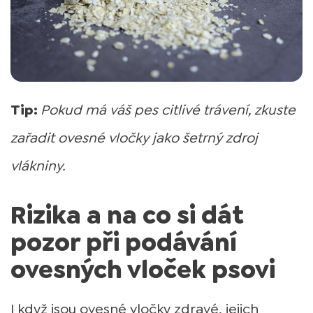
Tip:
Pokud má váš pes citlivé trávení, zkuste
zařadit ovesné vločky jako šetrný zdroj
vlákniny.
Rizika a na co si dát
pozor při podávání
ovesných vloček psovi
I když jsou ovesné vločky zdravé, jejich