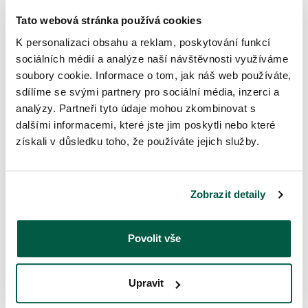
Tato webová stránka používá cookies
K personalizaci obsahu a reklam, poskytování funkcí
sociálních médií a analýze naší návštěvnosti využíváme
soubory cookie. Informace o tom, jak náš web používáte,
sdílíme se svými partnery pro sociální média, inzerci a
Napište nám
analýzy. Partneři tyto údaje mohou zkombinovat s
hana@rufruf.cz
dalšími informacemi, které jste jim poskytli nebo které
získali v důsledku toho, že používáte jejich služby.
Zobrazit detaily
Zavolejte nám
Povolit vše
+420 734 883 488
Upravit