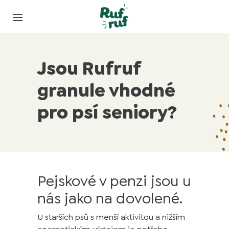
Jsou Rufruf
granule vhodné
pro psí seniory?
Pejskové v penzi jsou u
nás jako na dovolené.
U starších psů s menší aktivitou a nižším