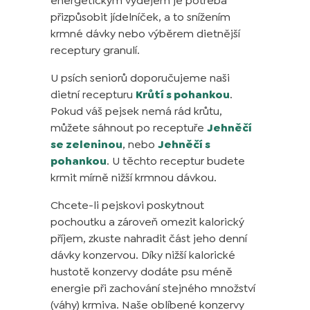
energetickým výdejem je potřeba
přizpůsobit jídelníček, a to snížením
krmné dávky nebo výběrem dietnější
receptury granulí.
U psích seniorů doporučujeme naši
dietní recepturu
Krůtí s pohankou
.
Pokud váš pejsek nemá rád krůtu,
můžete sáhnout po receptuře
Jehněčí
se zeleninou
, nebo
Jehněčí s
pohankou
. U těchto receptur budete
krmit mírně nižší krmnou dávkou.
Chcete-li pejskovi poskytnout
pochoutku a zároveň omezit kalorický
příjem, zkuste nahradit část jeho denní
dávky konzervou. Díky nižší kalorické
hustotě konzervy dodáte psu méně
energie při zachování stejného množství
(váhy) krmiva. Naše oblíbené konzervy