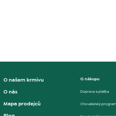
O nákupu
O našem krmivu
O nás
Doprava a platba
Mapa prodejců
Chovatelský progra
Blog