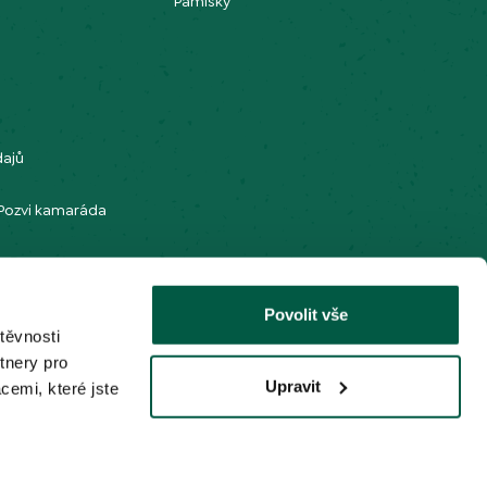
m
Pamlsky
dajů
Pozvi kamaráda
programu eHUB
Povolit vše
těvnosti
tnery pro
Upravit
cemi, které jste