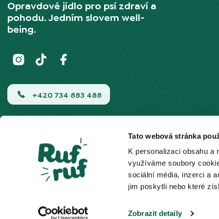
Opravdové jídlo pro psí zdraví a
pohodu. Jedním slovem well-
being.
+420 734 883 488
hana@rufruf.cz
Tato webová stránka použ
K personalizaci obsahu a 
využíváme soubory cookie.
sociální média, inzerci a 
jim poskytli nebo které zís
Bezpečná online platba
Zobrazit detaily