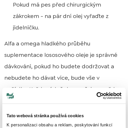
Pokud má pes před chirurgickým
zákrokem - na pár dní olej vyřaďte z
jídelníčku.
Alfa a omega hladkého průběhu
suplementace lososového oleje je správné
dávkování, pokud ho budete dodržovat a
nebudete ho dávat více, bude vše v
pořádku. Každopádně doporučujeme vždy
sledovat reakce vašeho pejska po zavedení
jakéhokoliv nového doplňku a v případě
Tato webová stránka používá cookies
nežádoucích účinků se poraďte s
K personalizaci obsahu a reklam, poskytování funkcí