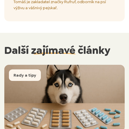
Tomáš je zakladatel značky Rufruf, odborník na psí
výživu a vášnivý pejskař.
Další
zajímavé
články
Rady a tipy