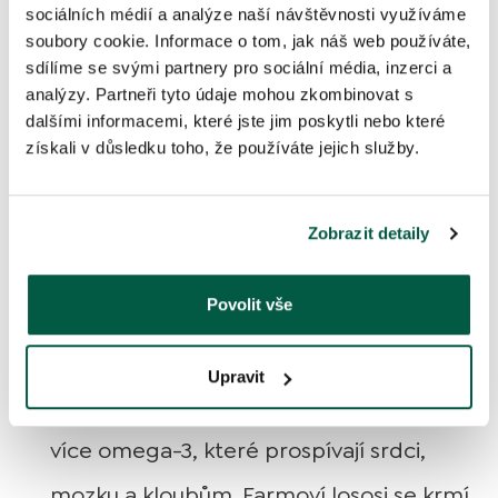
sociálních médií a analýze naší návštěvnosti využíváme
veterinářem.
soubory cookie. Informace o tom, jak náš web používáte,
sdílíme se svými partnery pro sociální média, inzerci a
Jak vybrat kvalitní
analýzy. Partneři tyto údaje mohou zkombinovat s
dalšími informacemi, které jste jim poskytli nebo které
lososový olej a na co se
získali v důsledku toho, že používáte jejich služby.
zaměřit?
Zobrazit detaily
Při výběru lososového oleje dbejte na
následující faktory:
Povolit vše
Původ:
Preferujte oleje z volně žijících
Upravit
lososů z čistých vod. Mají zdravější tuky a
více omega-3, které prospívají srdci,
mozku a kloubům. Farmoví lososi se krmí