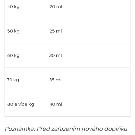
40 kg
20 ml
50 kg
25 ml
60 kg
30 ml
70 kg
35 ml
80 a více kg
40 ml
Poznámka: Před zařazením nového doplňku