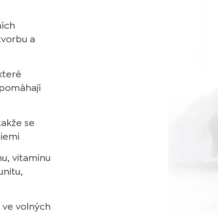
ních
tvorbu a
které
, pomáhají
akže se
giemi
nu, vitaminu
unitu,
 ve volných