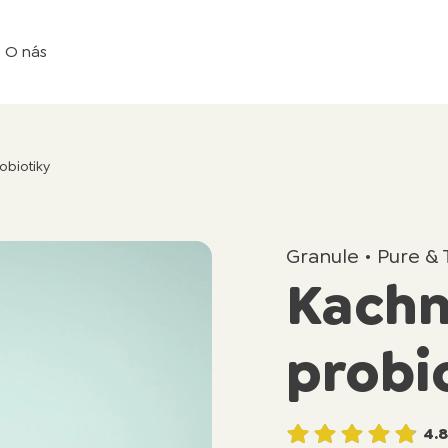
O nás
obiotiky
Granule • Pure & 
Kachn
probi
4.