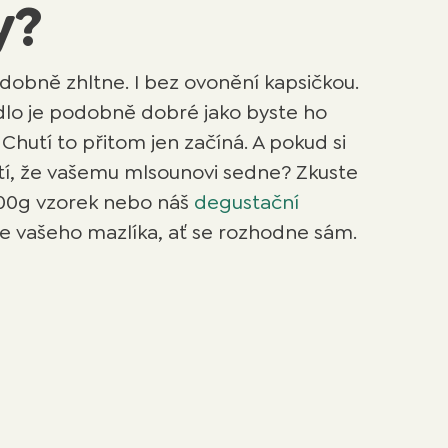
y?
dobně zhltne. I bez ovonění kapsičkou.
ídlo je podobně dobré jako byste ho
 Chutí to přitom jen začíná. A pokud si
stí, že vašemu mlsounovi sedne? Zkuste
100g vzorek nebo náš
degustační
e vašeho mazlíka, ať se rozhodne sám.