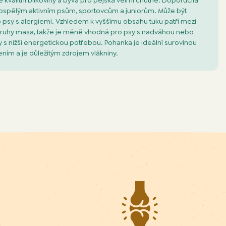
kvalitní bílkoviny a bývá pro pejska velmi chutné. Doporučila
spělým aktivním psům, sportovcům a juniorům. Může být
ro psy s alergiemi. Vzhledem k vyššímu obsahu tuku patří mezi
druhy masa, takže je méně vhodná pro psy s nadváhou nebo
y s nižší energetickou potřebou. Pohanka je ideální surovinou
vením a je důležitým zdrojem vlákniny.