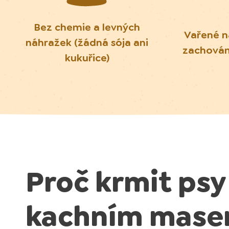
Bez chemie a levných
Vařené n
náhražek (žádná sója ani
zachován
kukuřice)
Proč krmit psy
kachním mas