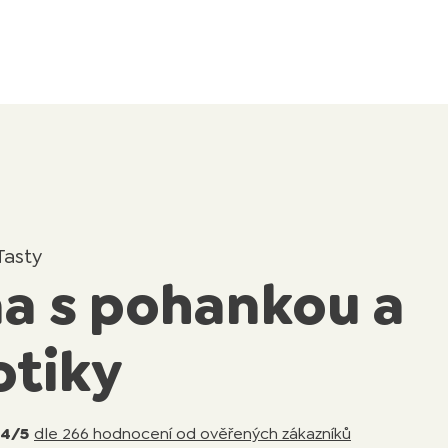
Tasty
a s pohankou a
otiky
84/5
dle 266 hodnocení od ověřených zákazníků