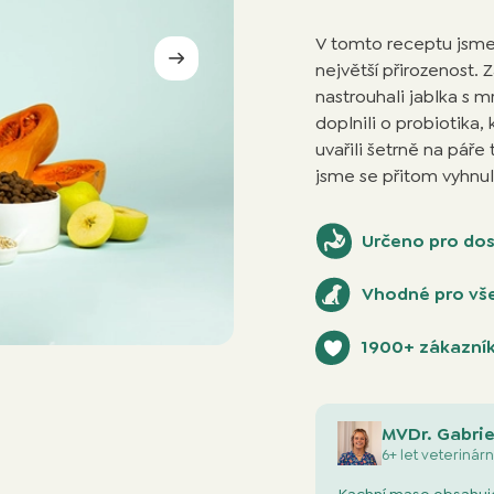
V tomto receptu jsme m
největší přirozenost.
nastrouhali jablka s 
doplnili o probiotika
uvařili šetrně na pář
jsme se přitom vyhnuli
Určeno pro dos
Vhodné pro vše
1900+ zákazník
MVDr. Gabrie
6+ let veterinárn