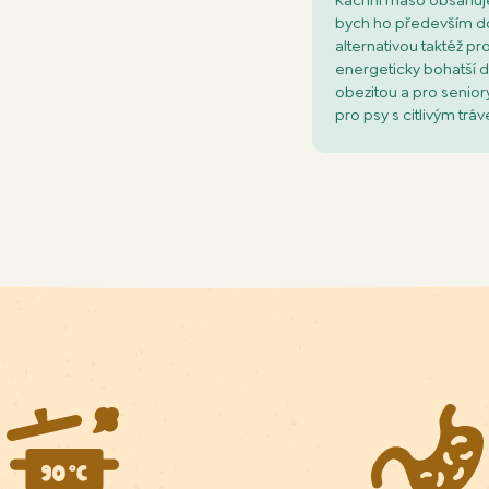
Kachní maso obsahuje 
bych ho především do
alternativou taktéž p
energeticky bohatší 
obezitou a pro senior
pro psy s citlivým trá