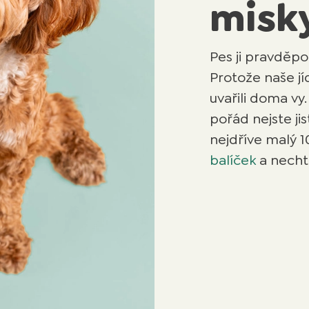
misk
Pes ji pravděpo
Protože naše j
uvařili doma vy.
pořád nejste ji
nejdříve malý 
balíček
a necht