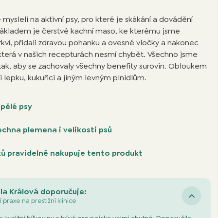
ysleli na aktivní psy, pro které je skákání a dovádění
 Základem je čerstvé kachní maso, ke kterému jsme
mrkví, přidali zdravou pohanku a ovesné vločky a nakonec
, která v našich recepturách nesmí chybět. Všechno jsme
e tak, aby se zachovaly všechny benefity surovin. Obloukem
 lepku, kukuřici a jiným levným plnidlům.
pělé psy
chna plemena i velikosti psů
ů pravidelně nakupuje tento produkt
la Králová doporučuje:
í praxe na prestižní klinice