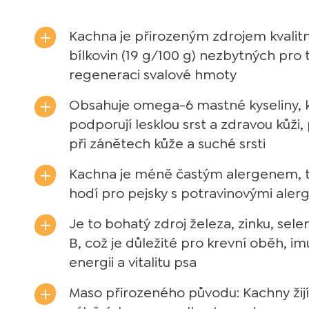
Kachna je přirozeným zdrojem kvalit
bílkovin (19 g/100 g) nezbytných pro 
regeneraci svalové hmoty
Obsahuje omega-6 mastné kyseliny, 
podporují lesklou srst a zdravou kůži
při zánětech kůže a suché srsti
Kachna je méně častým alergenem, t
hodí pro pejsky s potravinovými aler
Je to bohatý zdroj železa, zinku, sele
B, což je důležité pro krevní oběh, im
energii a vitalitu psa
Maso přirozeného původu: Kachny žijí