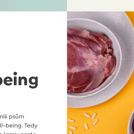
being
nili psům
ll-being. Tedy