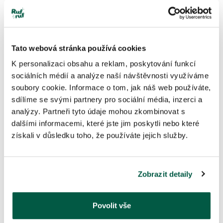
Tato webová stránka používá cookies
K personalizaci obsahu a reklam, poskytování funkcí
sociálních médií a analýze naší návštěvnosti využíváme
soubory cookie. Informace o tom, jak náš web používáte,
Granule
• Pure & Tasty
sdílíme se svými partnery pro sociální média, inzerci a
Hovězí s pohankou a probiotiky
analýzy. Partneři tyto údaje mohou zkombinovat s
4.76
dalšími informacemi, které jste jim poskytli nebo které
získali v důsledku toho, že používáte jejich služby.
Detail produktu
Zobrazit detaily
Všechny naše produkty
Povolit vše