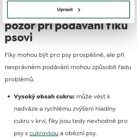
Rizika a na co si dát
Upravit
pozor při podávání fíků
psovi
Fíky mohou být pro psy prospěšné, ale při
nesprávném podávání mohou způsobit řadu
problémů.
Vysoký obsah cukru:
může vést k
nadváze a rychlému zvýšení hladiny
cukru v krvi, fíky jsou tedy nevhodné pro
psy s
cukrovkou
a obézní psy.