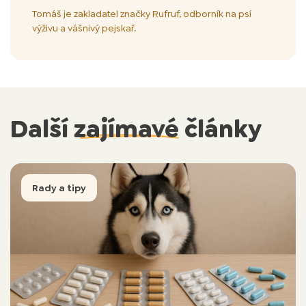
Tomáš je zakladatel značky Rufruf, odborník na psí
výživu a vášnivý pejskař.
Další
zajímavé
články
Rady a tipy