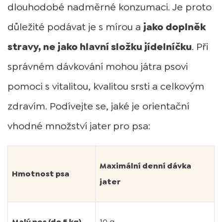
dlouhodobé nadměrné konzumaci. Je proto
důležité podávat je s mírou a
jako doplněk
stravy, ne jako hlavní složku jídelníčku
. Při
správném dávkování mohou játra psovi
pomoci s vitalitou, kvalitou srsti a celkovým
zdravím. Podívejte se, jaké je orientační
vhodné množství jater pro psa:
Maximální denní dávka
Hmotnost psa
jater
Malý pes (do 5 kg)
10 g