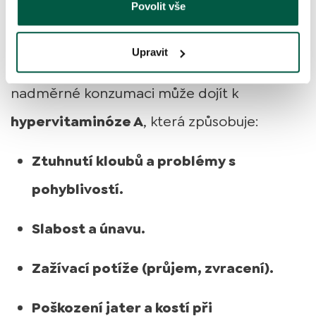
Játra obsahují extrémně vysoké množství
Povolit vše
vitamínu A
, který je pro psy důležitý, ale ve
Upravit
velkém množství toxický. Při dlouhodobé
nadměrné konzumaci může dojít k
hypervitaminóze A
, která způsobuje:
Ztuhnutí kloubů a problémy s
pohyblivostí.
Slabost a únavu.
Zažívací potíže (průjem, zvracení).
Poškození jater a kostí při