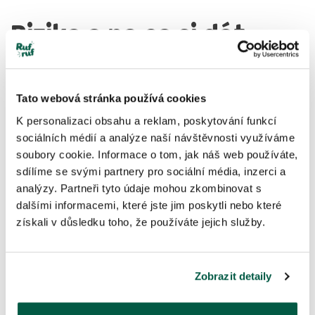
Rizika a na co si dát
pozor při podávání jater
psovi
Tato webová stránka používá cookies
K personalizaci obsahu a reklam, poskytování funkcí
I když jsou játra pro psy zdravá, jejich
sociálních médií a analýze naší návštěvnosti využíváme
nadměrná konzumace může způsobit vážné
soubory cookie. Informace o tom, jak náš web používáte,
sdílíme se svými partnery pro sociální média, inzerci a
problémy. Proto je důležité dodržovat
analýzy. Partneři tyto údaje mohou zkombinovat s
dalšími informacemi, které jste jim poskytli nebo které
správné dávkování. Jaké konkrétní problémy
získali v důsledku toho, že používáte jejich služby.
se mohou objevit?
Zobrazit detaily
Nadbytek vitamínu A