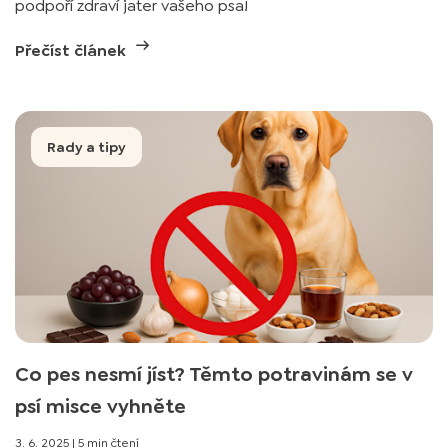
podpoří zdraví jater vašeho psa!
Přečíst článek
Rady a tipy
Co pes nesmí jíst? Těmto potravinám se v
psí misce vyhněte
3. 6. 2025
|
5 min čtení