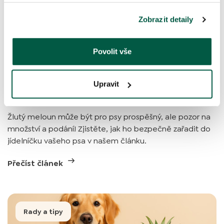
Zobrazit detaily
Povolit vše
Mohou psi žlutý meloun? Pozor dejte na
slupku a semena
Upravit
9. 6. 2025
|
3 min čtení
Žlutý meloun může být pro psy prospěšný, ale pozor na
množství a podání! Zjistěte, jak ho bezpečně zařadit do
jídelníčku vašeho psa v našem článku.
Přečíst článek
Rady a tipy