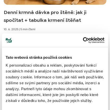
Denní krmná dávka pro štěně: jak ji
spočítat + tabulka krmení štěňat
10. 6. 2025
|
5 min čtení
Nevíte, kolik krmiva je pro vaše štěně ideální? Naučte se
vypočítat správnou krmnou dávku pro štěně a inspirujte
se naší tabulkou!
Tato webová stránka používá cookies
Přečíst článek
K personalizaci obsahu a reklam, poskytování funkcí
sociálních médií a analýze naší návštěvnosti využíváme
soubory cookie. Informace o tom, jak náš web používáte,
sdílíme se svými partnery pro sociální média, inzerci a
Rady a tipy
analýzy. Partneři tyto údaje mohou zkombinovat s
dalšími informacemi, které jste jim poskytli nebo které
získali v důsledku toho, že používáte jejich služby.