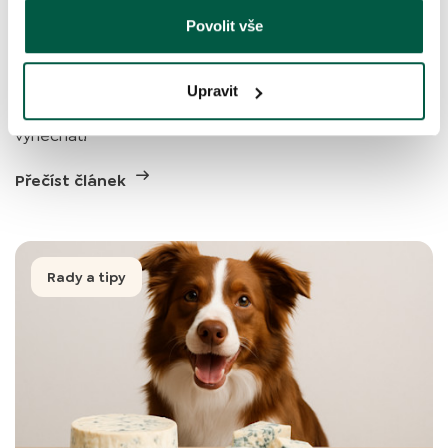
obsah tuku a laktózy!
Povolit vše
26. 9. 2025
|
3 min čtení
Šlehačka je tučná, to je známý fakt. Je ale bezpečná pro
Upravit
psy, nebo jim může uškodit? Zjistěte, kdy ji raději
vynechat!
Přečíst článek
Rady a tipy