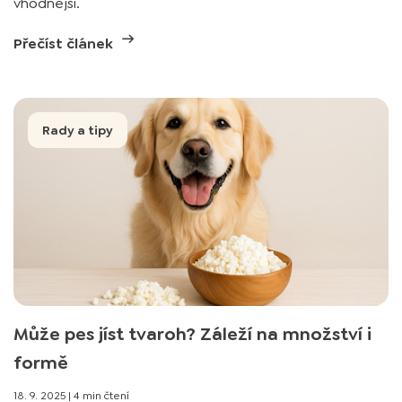
vhodnější.
Přečíst článek
Rady a tipy
Může pes jíst tvaroh? Záleží na množství i
formě
18. 9. 2025
|
4 min čtení