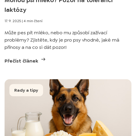
Mohou psi mléko? Pozor na toleranci
laktózy
17. 9. 2025
|
4 min čtení
Může pes pít mléko, nebo mu způsobí zažívací
problémy? Zjistěte, kdy je pro psy vhodné, jaké má
přínosy a na co si dát pozor!
Přečíst článek
Rady a tipy