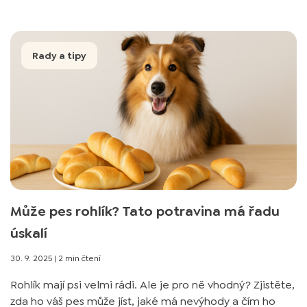
Rady a tipy
Může pes rohlík? Tato potravina má řadu
úskalí
30. 9. 2025
|
2 min čtení
Rohlík mají psi velmi rádi. Ale je pro ně vhodný? Zjistěte,
zda ho váš pes může jíst, jaké má nevýhody a čím ho