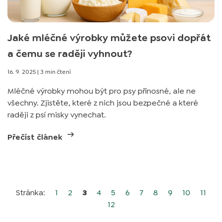
Jaké mléčné výrobky můžete psovi dopřát
a čemu se raději vyhnout?
16. 9. 2025
|
3 min čtení
Mléčné výrobky mohou být pro psy přínosné, ale ne
všechny. Zjistěte, které z nich jsou bezpečné a které
raději z psí misky vynechat.
Přečíst článek
Stránka:
1
2
3
4
5
6
7
8
9
10
11
12