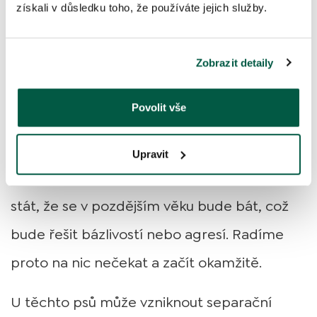
získali v důsledku toho, že používáte jejich služby.
důvěru ve vás.
Nenechte se od výcviku odradit jeho
Zobrazit detaily
velikostí. Naopak začněte s výchovou,
Povolit vše
výcvikem i socializací od prvního dne, kdy k
vám přijde štěně do rodiny. Pokud budete
Upravit
chtít začít socializovat až vyroste, může se
stát, že se v pozdějším věku bude bát, což
bude řešit bázlivostí nebo agresí. Radíme
proto na nic nečekat a začít okamžitě.
U těchto psů může vzniknout separační