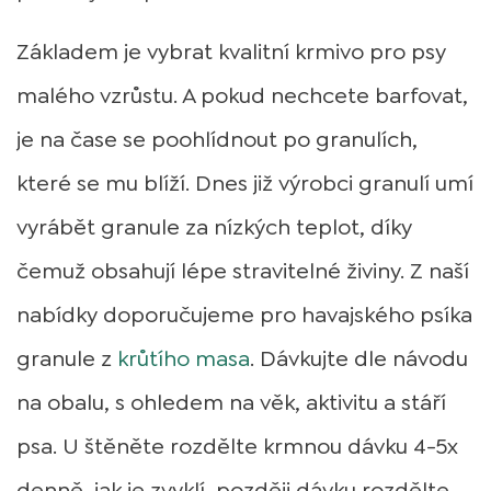
Základem je vybrat kvalitní krmivo pro psy
malého vzrůstu. A pokud nechcete barfovat,
je na čase se poohlídnout po granulích,
které se mu blíží. Dnes již výrobci granulí umí
vyrábět granule za nízkých teplot, díky
čemuž obsahují lépe stravitelné živiny. Z naší
nabídky doporučujeme pro havajského psíka
granule z
krůtího masa
. Dávkujte dle návodu
na obalu, s ohledem na věk, aktivitu a stáří
psa. U štěněte rozdělte krmnou dávku 4-5x
denně, jak je zvyklí, později dávku rozdělte