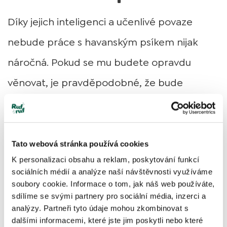
Díky jejich inteligenci a učenlivé povaze
nebude práce s havanským psíkem nijak
náročná. Pokud se mu budete opravdu
věnovat, je pravděpodobné, že bude
bezproblémů fungovat. Pro svou oddanost a
lásku k vám se bude snažit naučit každý nový
povel, aby vás potěšil. Pamatujte však, že
Tato webová stránka používá cookies
K personalizaci obsahu a reklam, poskytování funkcí
pro jejich citlivou povahu bude potřeba
sociálních médií a analýze naší návštěvnosti využíváme
vychovávat pomocí pozitivní metody s
soubory cookie. Informace o tom, jak náš web používáte,
sdílíme se svými partnery pro sociální média, inzerci a
pamlskem v ruce, nátlakem a tvrdou rukou
analýzy. Partneři tyto údaje mohou zkombinovat s
dalšími informacemi, které jste jim poskytli nebo které
ničeho nedocílíte, maximálně zlomíte jeho