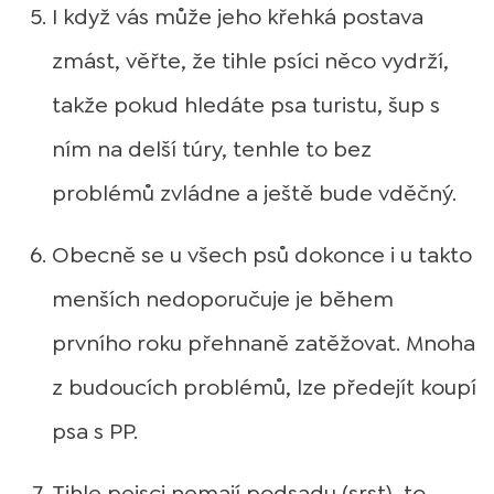
I když vás může jeho křehká postava
zmást, věřte, že tihle psíci něco vydrží,
takže pokud hledáte psa turistu, šup s
ním na delší túry, tenhle to bez
problémů zvládne a ještě bude vděčný.
Obecně se u všech psů dokonce i u takto
menších nedoporučuje je během
prvního roku přehnaně zatěžovat. Mnoha
z budoucích problémů, lze předejít koupí
psa s PP.
Tihle pejsci nemají podsadu (srst), to