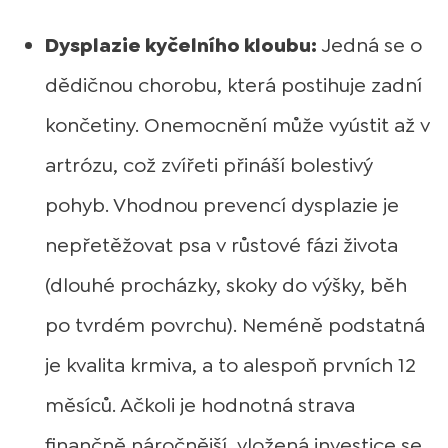
Dysplazie kyčelního kloubu:
Jedná se o
dědičnou chorobu, která postihuje zadní
končetiny. Onemocnění může vyústit až v
artrózu, což zvířeti přináší bolestivý
pohyb. Vhodnou prevencí dysplazie je
nepřetěžovat psa v růstové fázi života
(dlouhé procházky, skoky do výšky, běh
po tvrdém povrchu). Neméně podstatná
je kvalita krmiva, a to alespoň prvních 12
měsíců. Ačkoli je hodnotná strava
finančně náročnější, vložená investice se