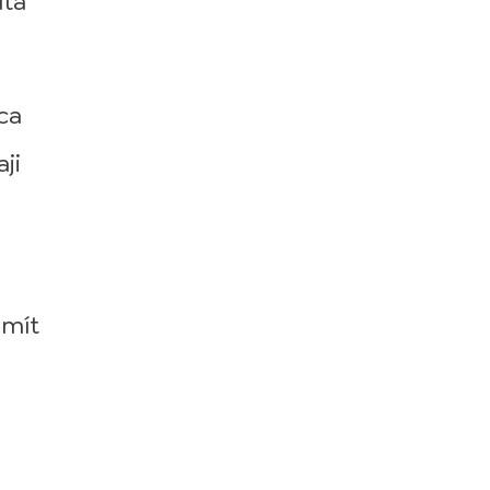
uta
cca
ji
 mít