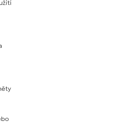
žití
a
něty
nebo