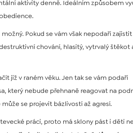
ální aktivity denně. Ideálním způsobem vyu
k obedience.
 možný. Pokud se vám však nepodaří zajistit
estruktivní chování, hlasitý, vytrvalý štěkot 
ačít již v raném věku. Jen tak se vám podaří
sa, který nebude přehnaně reagovat na pod
 může se projevit bázlivostí až agresí.
stevecké práci, proto má sklony pást i děti 