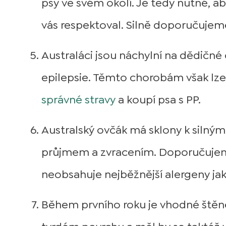
psy ve svém okolí. Je tedy nutné, ab
vás respektoval. Silně doporučujeme
Australáci jsou náchylní na dědičné
epilepsie. Těmto chorobám však l
správné stravy
a koupí psa s PP.
Australský ovčák má sklony k silným
průjmem a zvracením. Doporučuje
neobsahuje nejběžnější alergeny jako
Během prvního roku je vhodné štěn