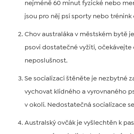
nejméně 60 minut fyzické nebo ment
jsou pro něj psí sporty nebo trénin
Chov australáka v městském bytě je
psovi dostatečné vyžití, očekávejte d
neposlušnost.
Se socializací štěněte je nezbytné z
vychovat klidného a vyrovnaného p
v okolí. Nedostatečná socializace se
Australský ovčák je vyšlechtěn k pa