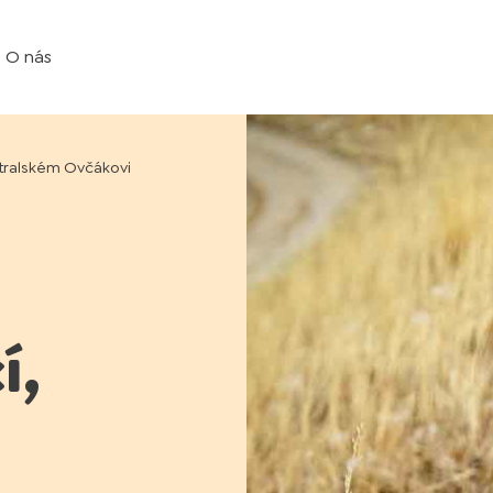
O nás
ustralském Ovčákovi
í,