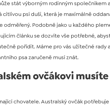
e může stát výborným rodinným společníkem 
citlivou psí duši, která je maximálně oddan
spíše odměřený. Podobně jako u každého ple
dujícím článku se dozvíte vše potřebné, abys
utečně pořídit. Máme pro vás užitečné rady 
antního psa zaručeně musí znát.
tralském ovčákovi musíte
ající chovatele. Australský ovčák potřebuje