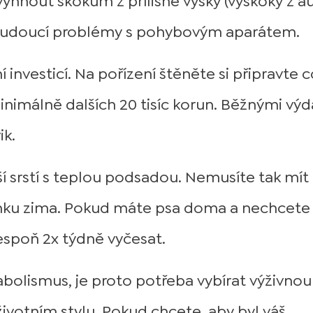
yhnout skokům z přílišné výšky (výskoky z a
t budoucí problémy s pohybovým aparátem.
 investicí. Na pořízení štěněte si připravte 
minimálně dalších 20 tisíc korun. Běžnými výda
ik.
í srstí s teplou podsadou. Nemusíte tak mít
enku zima. Pokud máte psa doma a nechcete
espoň 2x týdně vyčesat.
bolismus, je proto potřeba vybírat výživnou
životním stylu. Pokud chcete, aby byl váš