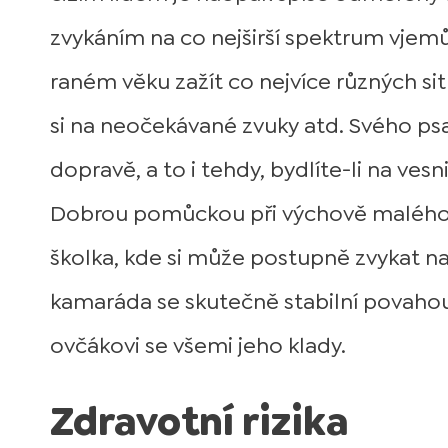
zvykáním na co nejširší spektrum vjemů
raném věku zažít co nejvíce různých situ
si na neočekávané zvuky atd. Svého ps
dopravě, a to i tehdy, bydlíte-li na ves
Dobrou pomůckou při výchově malého p
školka, kde si může postupně zvykat na k
kamaráda se skutečně stabilní povaho
ovčákovi se všemi jeho klady.
Zdravotní rizika