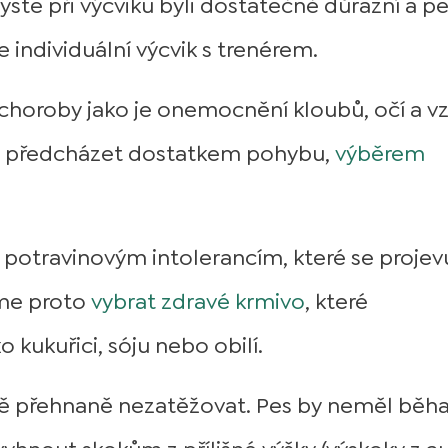
yste při výcviku byli dostatečně důrazní a p
 individuální výcvik s trenérem.
 choroby jako je onemocnění kloubů, očí a vz
ze předcházet dostatkem pohybu,
výběrem
 potravinovým intolerancím, které se projevu
me proto
vybrat zdravé krmivo
, které
 kukuřici, sóju nebo obilí.
ě přehnaně nezatěžovat. Pes by neměl běha