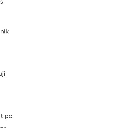
es
nik
jí
t po