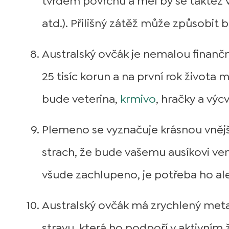
tvrdém povrchu a měl by se taktéž v
atd.). Přilišný zátěž může způsobi
Australský ovčák je nemalou finanční
25 tisíc korun a na první rok života 
bude veterina,
krmivo
, hračky a výcv
Plemeno se vyznačuje krásnou vnějš
strach, že bude vašemu ausíkovi v
všude zachlupeno, je potřeba ho al
Australský ovčák má zrychlený meta
stravu, která ho podpoří v aktivním 