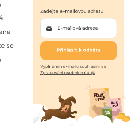
a
Zadejte e-mailovou adresu
á
mene
te se
Přihlásit k odběru
a
Vyplněním e-mailu souhlasím se
Zpracování osobních údajů