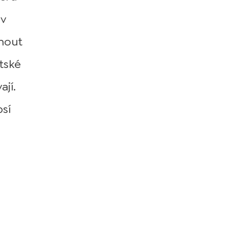
 v
knout
tské
ají.
sí