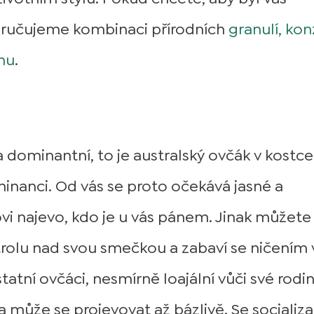
oručujeme kombinaci přírodních
granulí, kon
nu
.
 a dominantní, to je australský ovčák v kostce
minanci. Od vás se proto očekává jasné a
i najevo, kdo je u vás pánem. Jinak můžete
olu nad svou smečkou a zabaví se ničením 
tatní ovčáci, nesmírně loajální vůči své rodin
 může se projevovat až bázlivě. Se socializa