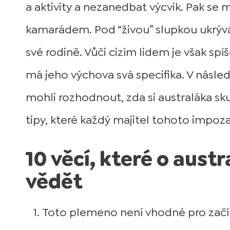
a aktivity a nezanedbat výcvik. Pak s
kamarádem. Pod “živou” slupkou ukrývá 
své rodině. Vůči cizím lidem je však 
má jeho výchova svá specifika. V násle
mohli rozhodnout, zda si australáka sk
tipy, které každý majitel tohoto impoz
10 věcí, které o aus
vědět
Toto plemeno není vhodné pro začín