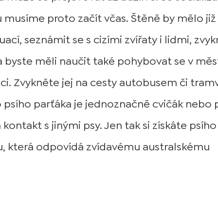
 musíme proto začít včas. Štěně by mělo již
ací, seznámit se s cizími zvířaty i lidmi, zvy
a byste měli naučit také pohybovat se v měs
nici. Zvykněte jej na cesty autobusem či tramv
sího parťáka je jednoznačně cvičák nebo p
ontakt s jinými psy. Jen tak si získáte psího
u, která odpovídá zvídavému australskému