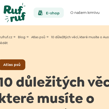
O našem krmivu
E-shop
ufruf.cz
Blog
Atlas psů
10 důležitých věcí, které musíte o A
vědět
Atlas psů
10 důležitých věc
které musíte o