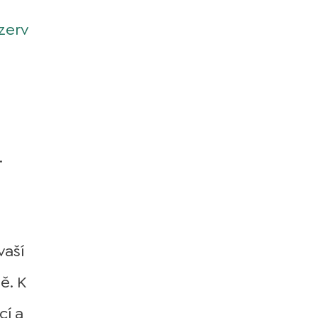
zerv
.
vaší
ě. K
cí a