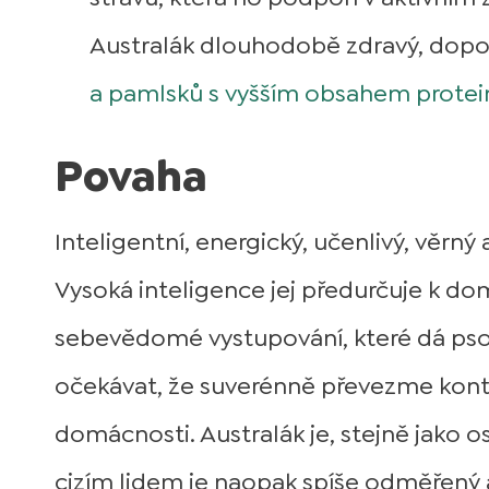
Australák dlouhodobě zdravý, dop
a pamlsků s vyšším obsahem protei
Povaha
Inteligentní, energický, učenlivý, věrný
Vysoká inteligence jej předurčuje k do
sebevědomé vystupování, které dá psov
očekávat, že suverénně převezme kontr
domácnosti. Australák je, stejně jako os
cizím lidem je naopak spíše odměřený a